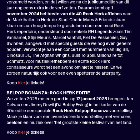
verzameld worden, en dat willen we na de jubileumeditie van dit
jaar nog eens extra in de verf zetten. Daarom komt op
1
november 2024 het beste van die 40 Rock Herk affiches
naar
de Markthallen in Herk-de-Stad. Cédric Maes & Friends staan
klaar om aan hoog tempo te grasduinen door een mooi Rock
Herk repertoire, ondersteund door enkele RH Legends zoals Tim
Vanhamel, Stijn Meuris, Marcel Vanthilt, Piet De Pessemier, Guy
Swinnen, aangevuld met special guests die we nog even geheim
houden. Verwacht je aan een concert met nummers van Big Bill,
Dinosaur Jr., The Afghan Whighs, Built To Spill, Millionaire tot
Schmutz, voor muziekliefhebbers én echte Rock Herk
connaisseurs wordt het een avond om niet te missen! En we
zorgen natuurlijk ook voor een even spetterende afterparty.
Koop
hier
je tickets!
BELPOP BONANZA: ROCK HERK EDITIE
We zetten 2025 meteen goed in, op
17 januari 2025
brengen Jan
Delvaux en Jimmy Dewit (DJ Bobby Ewing) in het kader van de
40e editie een speciale
Rock Herk Belpop Bonanza
voorstelling.
Maak je klaar voor een avondvullende voorstelling met verhalen,
beelden en muziek over ‘het grootste kleine festival’ van het land.
Koop
hier
je tickets!